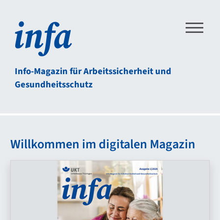
Direkt zum Inhalt der Seite springen
Direkt zur Hauptnavigation springen
Link zur Startseite
Info-Magazin für Arbeitssicherheit und
Gesundheitsschutz
Willkommen im digitalen Magazin