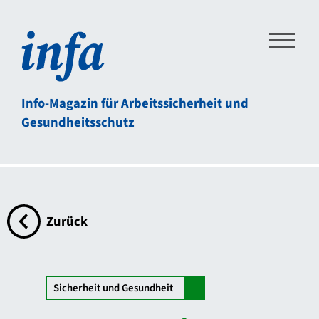
Direkt zum Inhalt der Seite springen
Direkt zur Hauptnavigation springen
Link zur Startseite
Info-Magazin für Arbeitssicherheit und
Gesundheitsschutz
Zurück
zur Übersichtsseite
Sicherheit und Gesundheit