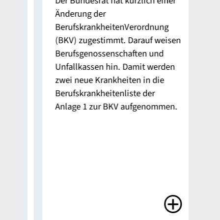
Der Bundesrat hat kürzlich einer
Pho
Änderung der
gen
n,
BerufskrankheitenVerordnung
Gro
it
(BKV) zugestimmt. Darauf weisen
dur
Berufsgenossenschaften und
und
en
Unfallkassen hin. Damit werden
meh
g
zwei neue Krankheiten in die
Berufskrankheitenliste der
Anlage 1 zur BKV aufgenommen.