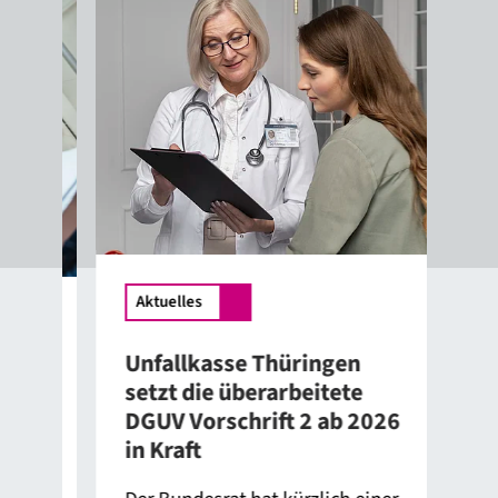
Ak
Nac
Aktuelles
UKT
Sol
Unfallkasse Thüringen
Te
ue
setzt die überarbeitete
DGUV Vorschrift 2 ab 2026
Die
in Kraft
Ver
Bel