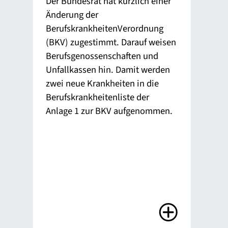
Der Bundesrat hat kürzlich einer
Pho
Änderung der
gen
n,
BerufskrankheitenVerordnung
Gro
it
(BKV) zugestimmt. Darauf weisen
dur
Berufsgenossenschaften und
und
en
Unfallkassen hin. Damit werden
meh
g
zwei neue Krankheiten in die
Berufskrankheitenliste der
Anlage 1 zur BKV aufgenommen.