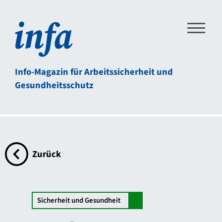
Direkt zum Inhalt der Seite springen
Direkt zur Hauptnavigation springen
Link zur Startseite
Info-Magazin für Arbeitssicherheit und
Gesundheitsschutz
Zurück
zur Übersichtsseite
Sicherheit und Gesundheit