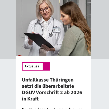
Ak
Nac
Aktuelles
UKT
Sol
Unfallkasse Thüringen
Te
ue
setzt die überarbeitete
DGUV Vorschrift 2 ab 2026
Die
in Kraft
Ver
Bel