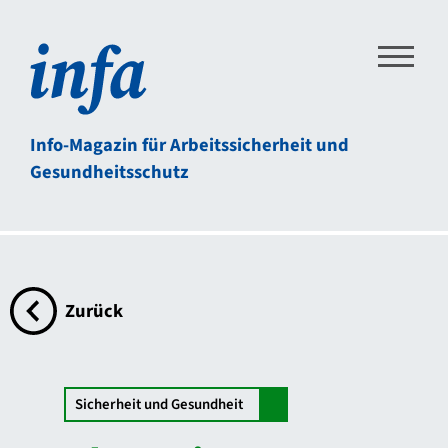
Direkt zum Inhalt der Seite springen
Direkt zur Hauptnavigation springen
Link zur Startseite
Info-Magazin für Arbeitssicherheit und
Gesundheitsschutz
Zurück
zur Übersichtsseite
Sicherheit und Gesundheit