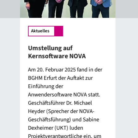
Aktuelles
Ak
Umstellung auf
Neu
Kernsoftware NOVA
2
Am 20. Februar 2025 fand in der
Die
BGHM Erfurt der Auftakt zur
umf
,
Einführung der
am 
Anwendersoftware NOVA statt.
Tit
Geschäftsführer Dr. Michael
Bet
ab
Heyder (Sprecher der NOVA-
Fach
Geschäftsführung) und Sabine
für
Dexheimer (UKT) luden
Kraf
Projektverantwortliche ein, um
Fas