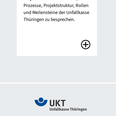
Prozesse, Projektstruktur, Rollen
Unf
und Meilensteine der Unfallkasse
„Be
Thüringen zu besprechen.
Arb
201
Zur Webseite Das sichere Haus