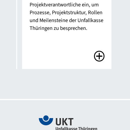
Projektverantwortliche ein, um
Fas
Prozesse, Projektstruktur, Rollen
Unf
und Meilensteine der Unfallkasse
„Be
Thüringen zu besprechen.
Arb
201