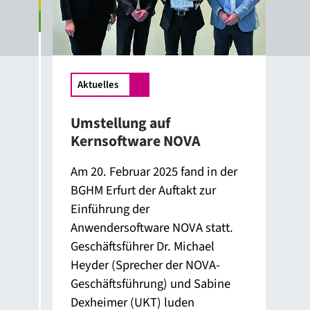
Aktuelles
Ak
Umstellung auf
Neu
Kernsoftware NOVA
2
Am 20. Februar 2025 fand in der
Die
BGHM Erfurt der Auftakt zur
umf
,
Einführung der
am 
Anwendersoftware NOVA statt.
Tit
Geschäftsführer Dr. Michael
Bet
ab
Heyder (Sprecher der NOVA-
Fach
Geschäftsführung) und Sabine
für
Dexheimer (UKT) luden
Kraf