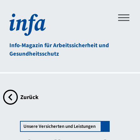
Direkt zum Inhalt der Seite springen
Direkt zur Hauptnavigation springen
Link zur Startseite
Info-Magazin für Arbeitssicherheit und
Gesundheitsschutz
Zurück
zur Übersichtsseite
Unsere Versicherten und Leistungen